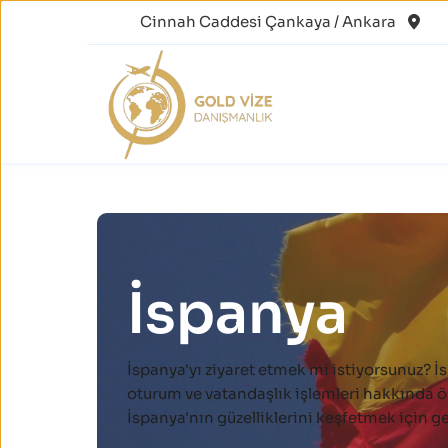
Cinnah Caddesi Çankaya / Ankara
İspanya
İspanya'yı ziyaret etmek mi istiyorsunuz? İs
oturum ve vatandaşlık işlemleri hakkında ön
İspanya'nın güzelliklerini keşfetmek için g