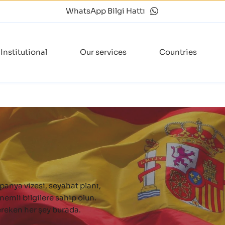
WhatsApp Bilgi Hattı
Institutional
Our services
Countries
panya vizesi, seyahat planı, 
emli bilgilere sahip olun. 
ereken her şey burada.