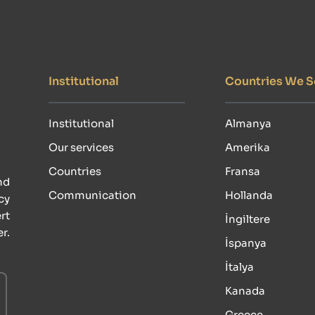
Institutional
Countries We S
Institutional
Almanya
Our services
Amerika
Countries
Fransa
d 
Communication
Hollanda
y 
t 
İngiltere
. 
İspanya
İtalya
Kanada
Greece