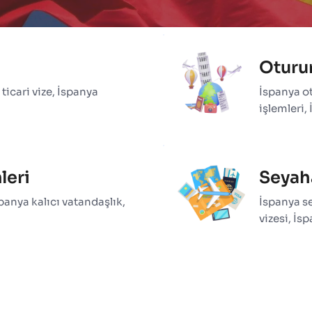
Oturu
ticari vize, İspanya 
İspanya ot
işlemleri,
leri
Seyaha
anya kalıcı vatandaşlık, 
İspanya se
vizesi, İs