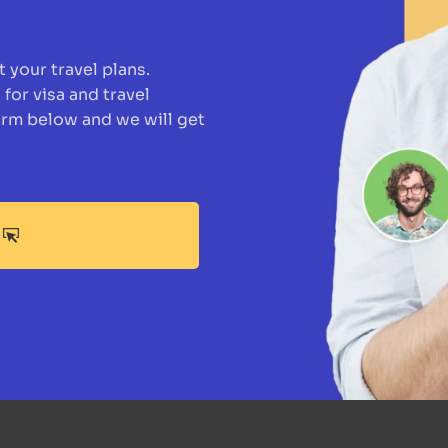
 your travel plans. 
for visa and travel 
form below and we will get 