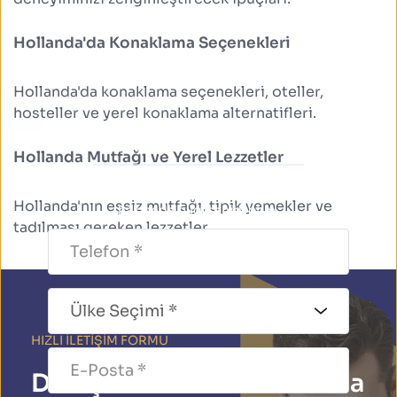
Hollanda'da Konaklama Seçenekleri
Hollanda'da konaklama seçenekleri, oteller, 
hosteller ve yerel konaklama alternatifleri.
 Avantajları Kaçırmayın
Hollanda Mutfağı ve Yerel Lezzetler
Gideceğiniz ülkenin pasaport ve vize işlemleri 
Hollanda'nın eşsiz mutfağı, tipik yemekler ve 
hakkında bilgi sahibi olun.
tadılması gereken lezzetler.
HIZLI İLETİŞİM FORMU
Danışmanlarımız ile hızlıca 