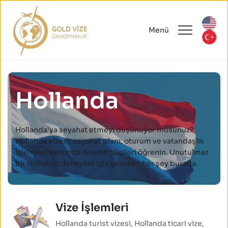
Menü
Hollanda
Hollanda'ya seyahat etmeyi düşünüyor musunuz? 
Hollanda vizesi, seyahat planı, oturum ve vatandaşlık 
işlemleri hakkında önemli bilgileri öğrenin. Unutulmaz 
bir Hollanda deneyimi için gereken her şey burada.
Vize İşlemleri
Hollanda turist vizesi, Hollanda ticari vize, 